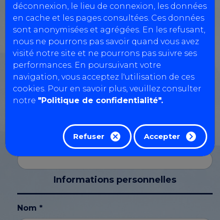
VL
déconnexion, le lieu de connexion, les données
en cache et les pages consultées. Ces données
Nom de la société *
sont anonymisées et agrégées. En les refusant,
nous ne pourrons pas savoir quand vous avez
visité notre site et ne pourrons pas suivre ses
Numéro TVA
performances. En poursuivant votre
navigation, vous acceptez l'utilisation de ces
cookies. Pour en savoir plus, veuillez consulter
notre
"Politique de confidentialité".
SIRET
Refuser
Accepter
CPL
Informations personnelles
Nom *